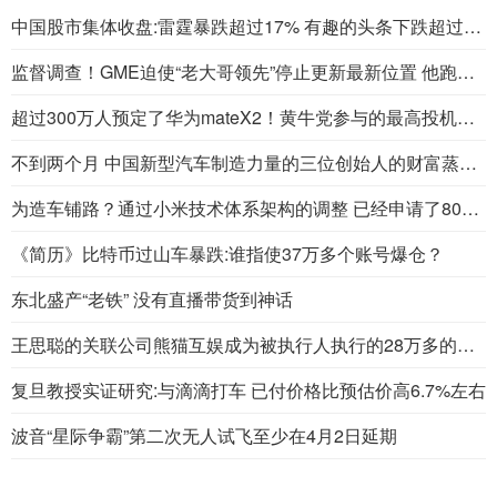
中国股市集体收盘:雷霆暴跌超过17% 有趣的头条下跌超过6%
监督调查！GME迫使“老大哥领先”停止更新最新位置 他跑了吗？
超过300万人预定了华为mateX2！黄牛党参与的最高投机达到了4万到5万
不到两个月 中国新型汽车制造力量的三位创始人的财富蒸发了100亿美元
为造车铺路？通过小米技术体系架构的调整 已经申请了800多项汽车专利
《简历》比特币过山车暴跌:谁指使37万多个账号爆仓？
东北盛产“老铁” 没有直播带货到神话
王思聪的关联公司熊猫互娱成为被执行人执行的28万多的标的
复旦教授实证研究:与滴滴打车 已付价格比预估价高6.7%左右
波音“星际争霸”第二次无人试飞至少在4月2日延期