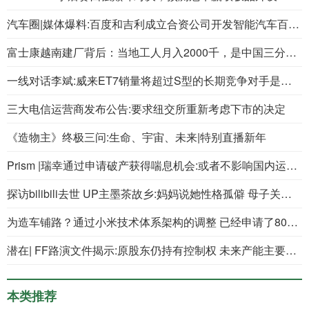
汽车圈|媒体爆料:百度和吉利成立合资公司开发智能汽车百度持有多数股权
富士康越南建厂背后：当地工人月入2000千，是中国三分之一
一线对话李斌:威来ET7销量将超过S型的长期竞争对手是苹果
三大电信运营商发布公告:要求纽交所重新考虑下市的决定
《造物主》终极三问:生命、宇宙、未来|特别直播新年
Prism |瑞幸通过申请破产获得喘息机会:或者不影响国内运营 未来多种风险并存
探访bilibili去世 UP主墨茶故乡:妈妈说她性格孤僻 母子关系紧张
为造车铺路？通过小米技术体系架构的调整 已经申请了800多项汽车专利
潜在| FF路演文件揭示:原股东仍持有控制权 未来产能主要在中国
本类推荐