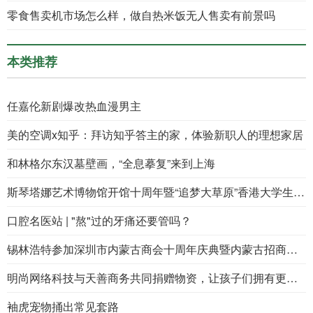
零食售卖机市场怎么样，做自热米饭无人售卖有前景吗
本类推荐
任嘉伦新剧爆改热血漫男主
美的空调x知乎：拜访知乎答主的家，体验新职人的理想家居
和林格尔东汉墓壁画，“全息摹复”来到上海
斯琴塔娜艺术博物馆开馆十周年暨“追梦大草原”香港大学生内蒙古暑期实习活动10周年双庆“中华优秀传统文化传承创新论坛”启幕
口腔名医站 | "熬"过的牙痛还要管吗？
锡林浩特参加深圳市内蒙古商会十周年庆典暨内蒙古招商引智大会、广东省第八届那达慕活动
明尚网络科技与天善商务共同捐赠物资，让孩子们拥有更好的教育
袖虎宠物捅出常见套路