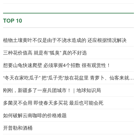
TOP 10
植物土壤黄叶不仅是由于不浇水造成的 还应根据情况解决
三种花价值高 就是有“狐臭” 真的不好选
想要山龟快速爬壁 必须掌握4个招数 很有观赏性！
“冬天在家吃瓜子” 把“瓜子壳”放在花盆里 青萝卜、仙客来就茂盛了！
刚刚，新疆多了一座兵团城市！｜地球知识局
多菌灵不会用 即使春天多买花 最后也可能会死
如何破解云南咖啡的价格难题
开普勒和酒桶