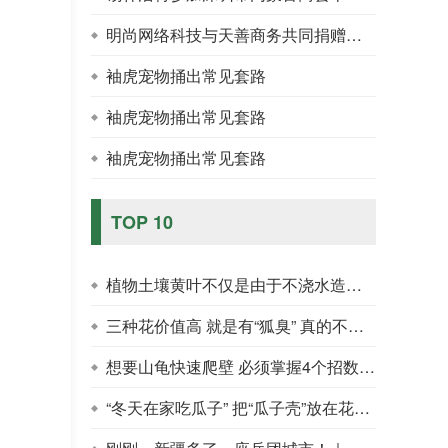
明尚网络科技与天善商务共同捐赠物资，让孩子们拥有更好的教育
袖虎宠物捅出常见套路
袖虎宠物捅出常见套路
袖虎宠物捅出常见套路
TOP 10
植物土壤黄叶不仅是由于不浇水造成的 还应根据情况解决
三种花价值高 就是有“狐臭” 真的不好选
想要山龟快速爬壁 必须掌握4个招数 很有观赏性！
“冬天在家吃瓜子” 把“瓜子壳”放在花盆里 青萝卜、仙客来就茂盛了！