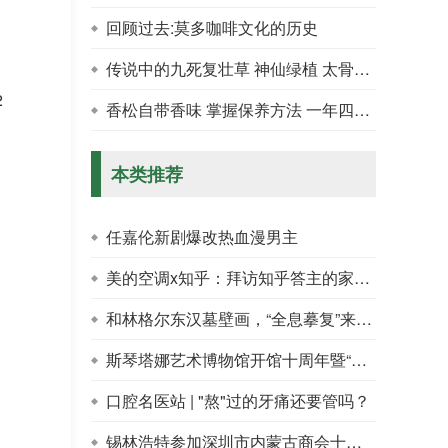
回顾过去:莫多咖啡文化的历史
传说中的九死复壮草 神仙绿植 太骨感了！
2
香松自带香味 掌握保养方法 一年四季绿！
本类推荐
任嘉伦新剧爆改热血漫男主
美的空调x知乎：拜访知乎答主的家，体验新职人的理想家居
和林格尔东汉墓壁画，“全息摹复”来到上海
斯琴塔娜艺术博物馆开馆十周年暨“追梦大草原”香港大学生内蒙古暑期实习活动10周年双庆“中华优秀传统文化传承创新论坛”启幕
口腔名医站 | "熬"过的牙痛还要管吗？
锡林浩特参加深圳市内蒙古商会十周年庆典暨内蒙古招商引智大会、广东省第八届那达慕活动