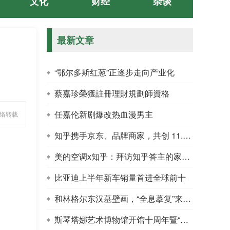
文化
财经
杂谈
最新文章
“鄂尔多斯红葱”正逐步走向产业化
蔡嘉珍榮獲註冊理財規劃師資格
任嘉伦新剧爆改热血漫男主
网络转载
知乎携手京东、品牌商家，共创 11.11 家电家居消费指南
美的空调x知乎：拜访知乎答主的家，体验新职人的理想家居
比亚迪上半年新车销量首进全球前十
和林格尔东汉墓壁画，“全息摹复”来到上海
斯琴塔娜艺术博物馆开馆十周年暨“追梦大草原”香港大学生内蒙古暑期实习活动10周年双庆“中华优秀传统文化传承创新论坛”启幕