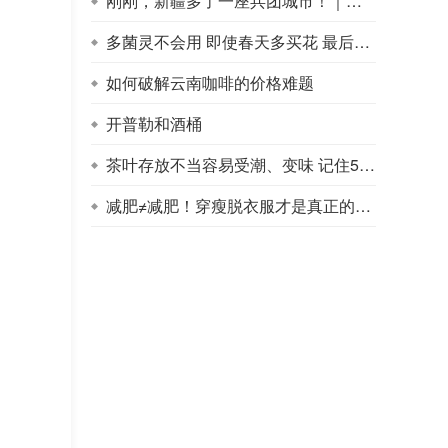
刚刚，新疆多了一座兵团城市！｜地球知识局
多菌灵不会用 即使春天多买花 最后也可能会死
如何破解云南咖啡的价格难题
开普勒和酒桶
茶叶存放不当容易受潮、变味 记住5点延长茶叶的保质期
减肥≠减肥！穿瘦脱衣服才是真正的好身材