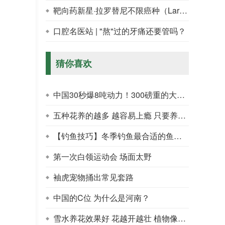
靶向药新星·拉罗替尼不限癌种（Larotrectinib，LOXO-101）
口腔名医站 | "熬"过的牙痛还要管吗？
猜你喜欢
中国30秒爆8吨动力！300磅重的大力士看得目瞪口呆
五种花养的越多 越容易上瘾 只要养一盆 就无法自拔
【钓鱼技巧】冬季钓鱼最合适的鱼竿是多长 有什么技巧可以钓到大鱼
第一次白领运动会 场面太野
袖虎宠物捅出常见套路
中国的C位 为什么是河南？
雪水养花效果好 花越开越壮 植物像小树