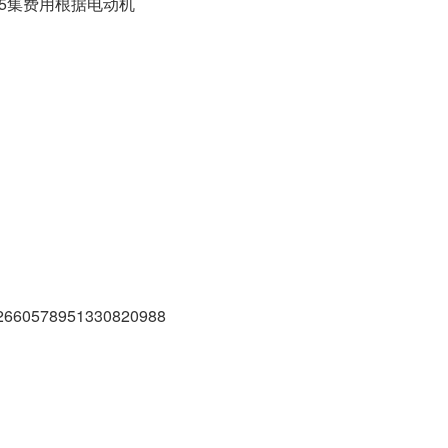
岁45集费用根据电动机
2660578951330820988